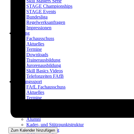
Skill Masters Serie
STAGE Championships
STAGE Events
Bundesliga
Regelwerksanfragen
Impressionen
Bildung
Fachausschuss
Aktuelles
Termine
Downloads
Trainerausbildung
Jurorenausbildung
Skill Basics Videos
Telefonzeiten FAfB
Leistungssport
FAfL Fachausschuss
Aktuelles
Termine
Downloads
Aktueller Bundeskader
Impressionen
Alumni
Kader- und Stützpunktstruktur
Kaderbewerbung
Zum Kalender hinzufügen