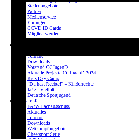
Prävention gegen Doping
Stellenangebote
Partner
Medienservice
Ehrungen
CCVD ID Cards
Mitglied werden
Kontakt
CCJugenD
Aktuelles
Termine
Downloads
Vorstand CCJugenD
Aktuelle Projekte CCJugenD 2024
Kids Day Camp
“Du hast Rechte!” – Kinderrechte
Ja! zu Vielfalt
Deutsche Sportjugend
Wettkämpfe
FAfW Fachausschuss
Aktuelles
Termine
Downloads
Wettkampfangebote
Cheersport Serie