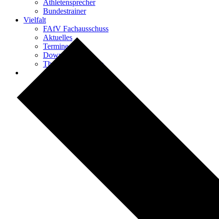
Athletensprecher
Bundestrainer
Vielfalt
FAfV Fachausschuss
Aktuelles
Termine
Downloads
Themen & Projekte