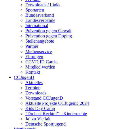
Downloads / Links
Sportarten
Bundesverband
Landesverbände
International
Prävention gegen Gewalt
Prävention gegen Doping
Stellenangebote
Partner
Medienservice
Ehrungen
CCVD ID Cards
Mitglied werden
Kontakt
CCJugenD
Aktuelles
Termine
Downloads
Vorstand CCJugenD
Aktuelle Projekte CCJugenD 2024
Kids Day Camp
“Du hast Rechte!” – Kinderrechte
Ja! zu Vielfalt
Deutsche Sportjugend