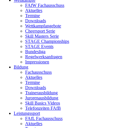
Wettkämpfe
FAfW Fachausschuss
Aktuelles
Termine
Downloads
Wettkampfangebote
Cheersport Serie
Skill Masters Serie
STAGE Championships
STAGE Events
Bundesliga
Regelwerksanfragen
Impressionen
Bildung
Fachausschuss
Aktuelles
Termine
Downloads
Trainerausbildung
Jurorenausbildung
Skill Basics Videos
Telefonzeiten FAfB
Leistungssport
FAfL Fachausschuss
Aktuelles