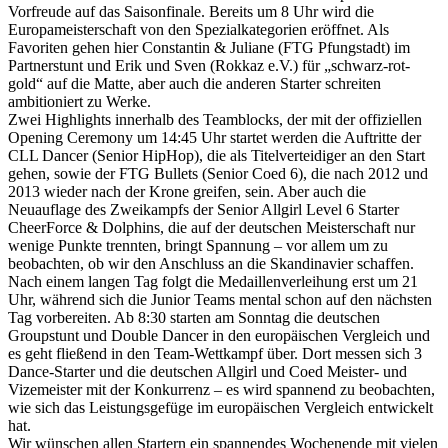
Vorfreude auf das Saisonfinale. Bereits um 8 Uhr wird die
Europameisterschaft von den Spezialkategorien eröffnet. Als
Favoriten gehen hier Constantin & Juliane (FTG Pfungstadt) im
Partnerstunt und Erik und Sven (Rokkaz e.V.) für „schwarz-rot-
gold“ auf die Matte, aber auch die anderen Starter schreiten
ambitioniert zu Werke.
Zwei Highlights innerhalb des Teamblocks, der mit der offiziellen
Opening Ceremony um 14:45 Uhr startet werden die Auftritte der
CLL Dancer (Senior HipHop), die als Titelverteidiger an den Start
gehen, sowie der FTG Bullets (Senior Coed 6), die nach 2012 und
2013 wieder nach der Krone greifen, sein. Aber auch die
Neuauflage des Zweikampfs der Senior Allgirl Level 6 Starter
CheerForce & Dolphins, die auf der deutschen Meisterschaft nur
wenige Punkte trennten, bringt Spannung – vor allem um zu
beobachten, ob wir den Anschluss an die Skandinavier schaffen.
Nach einem langen Tag folgt die Medaillenverleihung erst um 21
Uhr, während sich die Junior Teams mental schon auf den nächsten
Tag vorbereiten. Ab 8:30 starten am Sonntag die deutschen
Groupstunt und Double Dancer in den europäischen Vergleich und
es geht fließend in den Team-Wettkampf über. Dort messen sich 3
Dance-Starter und die deutschen Allgirl und Coed Meister- und
Vizemeister mit der Konkurrenz – es wird spannend zu beobachten,
wie sich das Leistungsgefüge im europäischen Vergleich entwickelt
hat.
Wir wünschen allen Startern ein spannendes Wochenende mit vielen