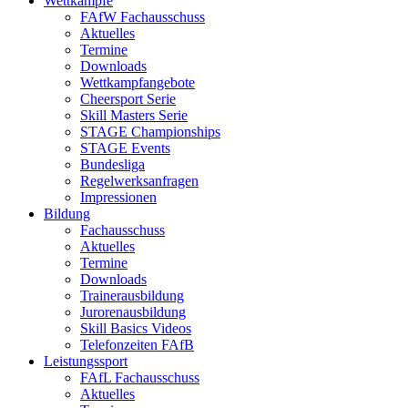
Wettkämpfe
FAfW Fachausschuss
Aktuelles
Termine
Downloads
Wettkampfangebote
Cheersport Serie
Skill Masters Serie
STAGE Championships
STAGE Events
Bundesliga
Regelwerksanfragen
Impressionen
Bildung
Fachausschuss
Aktuelles
Termine
Downloads
Trainerausbildung
Jurorenausbildung
Skill Basics Videos
Telefonzeiten FAfB
Leistungssport
FAfL Fachausschuss
Aktuelles