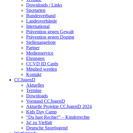
Downloads / Links
Sportarten
Bundesverband
Landesverbände
International
Prävention gegen Gewalt
Prävention gegen Doping
Stellenangebote
Partner
Medienservice
Ehrungen
CCVD ID Cards
Mitglied werden
Kontakt
CCJugenD
Aktuelles
Termine
Downloads
Vorstand CCJugenD
Aktuelle Projekte CCJugenD 2024
Kids Day Camp
“Du hast Rechte!” – Kinderrechte
Ja! zu Vielfalt
Deutsche Sportjugend