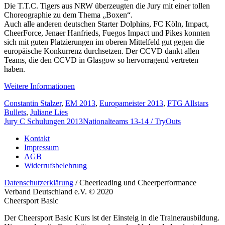
Die T.T.C. Tigers aus NRW überzeugten die Jury mit einer tollen
Choreographie zu dem Thema „Boxen“.
Auch alle anderen deutschen Starter Dolphins, FC Köln, Impact,
CheerForce, Jenaer Hanfrieds, Fuegos Impact und Pikes konnten
sich mit guten Platzierungen im oberen Mittelfeld gut gegen die
europäische Konkurrenz durchsetzen. Der CCVD dankt allen
Teams, die den CCVD in Glasgow so hervorragend vertreten
haben.
Weitere Informationen
Constantin Stalzer
,
EM 2013
,
Europameister 2013
,
FTG Allstars
Bullets
,
Juliane Lies
Jury C Schulungen 2013
Nationalteams 13-14 / TryOuts
Kontakt
Impressum
AGB
Widerrufsbelehrung
Datenschutzerklärung
/ Cheerleading und Cheerperformance
Verband Deutschland e.V. © 2020
Cheersport Basic
Der Cheersport Basic Kurs ist der Einsteig in die Trainerausbildung.