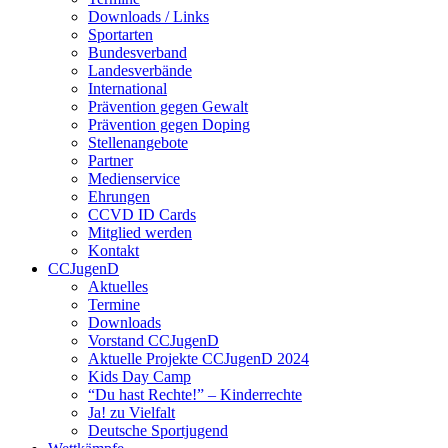
Downloads / Links
Sportarten
Bundesverband
Landesverbände
International
Prävention gegen Gewalt
Prävention gegen Doping
Stellenangebote
Partner
Medienservice
Ehrungen
CCVD ID Cards
Mitglied werden
Kontakt
CCJugenD
Aktuelles
Termine
Downloads
Vorstand CCJugenD
Aktuelle Projekte CCJugenD 2024
Kids Day Camp
“Du hast Rechte!” – Kinderrechte
Ja! zu Vielfalt
Deutsche Sportjugend