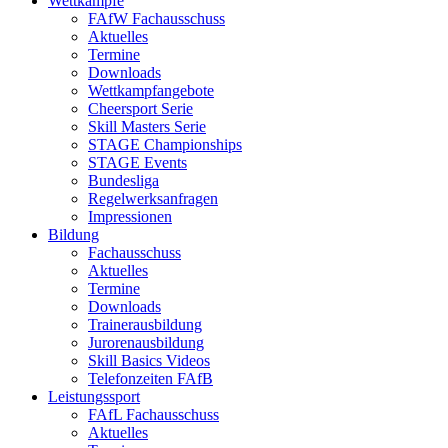
Wettkämpfe
FAfW Fachausschuss
Aktuelles
Termine
Downloads
Wettkampfangebote
Cheersport Serie
Skill Masters Serie
STAGE Championships
STAGE Events
Bundesliga
Regelwerksanfragen
Impressionen
Bildung
Fachausschuss
Aktuelles
Termine
Downloads
Trainerausbildung
Jurorenausbildung
Skill Basics Videos
Telefonzeiten FAfB
Leistungssport
FAfL Fachausschuss
Aktuelles