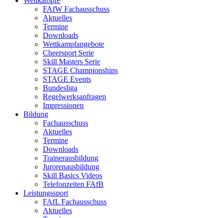
Wettkämpfe
FAfW Fachausschuss
Aktuelles
Termine
Downloads
Wettkampfangebote
Cheersport Serie
Skill Masters Serie
STAGE Championships
STAGE Events
Bundesliga
Regelwerksanfragen
Impressionen
Bildung
Fachausschuss
Aktuelles
Termine
Downloads
Trainerausbildung
Jurorenausbildung
Skill Basics Videos
Telefonzeiten FAfB
Leistungssport
FAfL Fachausschuss
Aktuelles