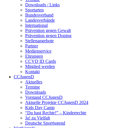
Downloads / Links
Sportarten
Bundesverband
Landesverbände
International
Prävention gegen Gewalt
Prävention gegen Doping
Stellenangebote
Partner
Medienservice
Ehrungen
CCVD ID Cards
Mitglied werden
Kontakt
CCJugenD
Aktuelles
Termine
Downloads
Vorstand CCJugenD
Aktuelle Projekte CCJugenD 2024
Kids Day Camp
“Du hast Rechte!” – Kinderrechte
Ja! zu Vielfalt
Deutsche Sportjugend