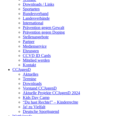
Downloads / Links
Sportarten
Bundesverband
Landesverbände
International
Prävention gegen Gewalt
Prävention gegen Doping
Stellenangebote
Partner
Medienservice
Ehrungen
CCVD ID Cards
Mitglied werden
Kontakt
CCJugenD
Aktuelles
Termine
Downloads
Vorstand CCJugenD
Aktuelle Projekte CCJugenD 2024
Kids Day Camp
“Du hast Rechte!” – Kinderrechte
Ja! zu Vielfalt
Deutsche Sportjugend