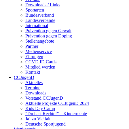
Downloads / Links
Sportarten
Bundesverband
Landesverbände
International
Prävention gegen Gewalt
Prävention gegen Doping
Stellenangebote
Partner
Medienservice
Ehrungen
CCVD ID Cards
Mitglied werden
Kontakt
CCJugenD
Aktuelles
Termine
Downloads
Vorstand CCJugenD
Aktuelle Projekte CCJugenD 2024
Kids Day Camp
“Du hast Rechte!” – Kinderrechte
Ja! zu Vielfalt
Deutsche Sportjugend