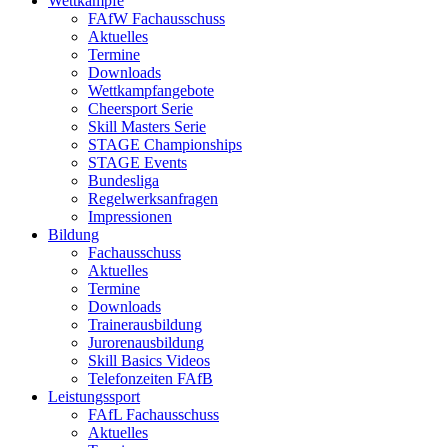
Wettkämpfe
FAfW Fachausschuss
Aktuelles
Termine
Downloads
Wettkampfangebote
Cheersport Serie
Skill Masters Serie
STAGE Championships
STAGE Events
Bundesliga
Regelwerksanfragen
Impressionen
Bildung
Fachausschuss
Aktuelles
Termine
Downloads
Trainerausbildung
Jurorenausbildung
Skill Basics Videos
Telefonzeiten FAfB
Leistungssport
FAfL Fachausschuss
Aktuelles