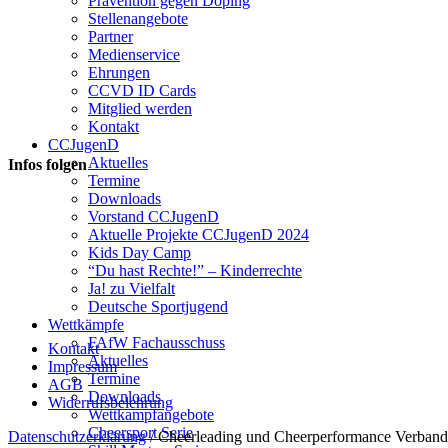
Prävention gegen Doping
Stellenangebote
Partner
Medienservice
Ehrungen
CCVD ID Cards
Mitglied werden
Kontakt
CCJugenD
Aktuelles
Infos folgen
Termine
Downloads
Vorstand CCJugenD
Aktuelle Projekte CCJugenD 2024
Kids Day Camp
“Du hast Rechte!” – Kinderrechte
Ja! zu Vielfalt
Deutsche Sportjugend
Wettkämpfe
FAfW Fachausschuss
Kontakt
Aktuelles
Impressum
Termine
AGB
Downloads
Widerrufsbelehrung
Wettkampfangebote
Cheersport Serie
Datenschutzerklärung
/ Cheerleading und Cheerperformance Verband