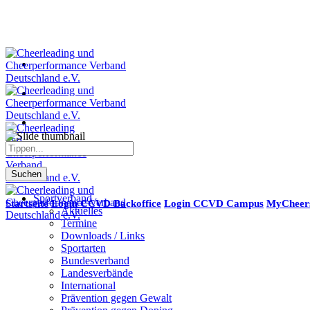
Suchen
Sportverband
Startseite
Login CCVD Backoffice
Login CCVD Campus
MyCheer
Aktuelles
Termine
Downloads / Links
Sportarten
Bundesverband
Landesverbände
International
Prävention gegen Gewalt