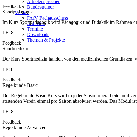
Athletensprecher
Feedback
Bundestrainer
Sportpädagogik
Vielfalt
FAfV Fachausschuss
Im Kurs Sportpädagogik wird Pädagogik und Didaktik im Rahmen des S
Aktuelles
Termine
LE: 8
Downloads
Themen & Projekte
Feedback
Sportmedizin
Der Kurs Sportmedizin handelt von den medizinischen Grundlagen, w
LE: 8
Feedback
Regelkunde Basic
Der Regelkunde Basic Kurs wird in jeder Saison überarbeitet und v
startenden Verein einmal pro Saison absolviert werden. Das Modul is
LE: 8
Feedback
Regelkunde Advanced