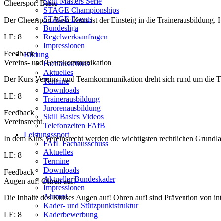
Skill Masters Serie
Cheersport Basic
STAGE Championships
STAGE Events
Der Cheersport Basic Kurs ist der Einsteig in die Trainerausbildung
Bundesliga
LE: 8
Regelwerksanfragen
Impressionen
Feedback
Bildung
Vereins- und Teamkommunikation
Fachausschuss
Aktuelles
Der Kurs Vereins- und Teamkommunikation dreht sich rund um die T
Termine
Downloads
LE: 8
Trainerausbildung
Jurorenausbildung
Feedback
Skill Basics Videos
Vereinsrecht
Telefonzeiten FAfB
Leistungssport
In dem Kurs Vereinsrecht werden die wichtigsten rechtlichen Grundlag
FAfL Fachausschuss
Aktuelles
LE: 8
Termine
Downloads
Feedback
Aktueller Bundeskader
Augen auf! Ohren auf!
Impressionen
Alumni
Die Inhalte des Kurses Augen auf! Ohren auf! sind Prävention von in
Kader- und Stützpunktstruktur
LE: 8
Kaderbewerbung