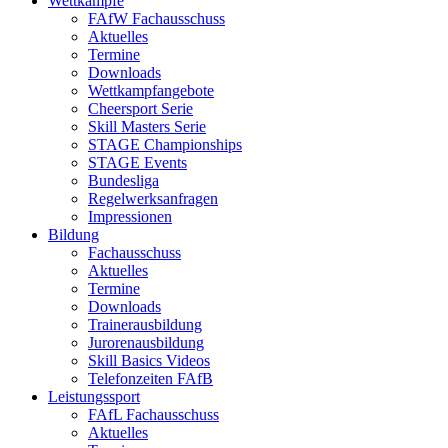
Wettkämpfe
FAfW Fachausschuss
Aktuelles
Termine
Downloads
Wettkampfangebote
Cheersport Serie
Skill Masters Serie
STAGE Championships
STAGE Events
Bundesliga
Regelwerksanfragen
Impressionen
Bildung
Fachausschuss
Aktuelles
Termine
Downloads
Trainerausbildung
Jurorenausbildung
Skill Basics Videos
Telefonzeiten FAfB
Leistungssport
FAfL Fachausschuss
Aktuelles