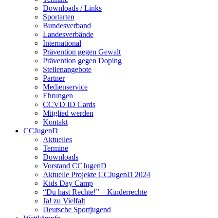
Downloads / Links
Sportarten
Bundesverband
Landesverbände
International
Prävention gegen Gewalt
Prävention gegen Doping
Stellenangebote
Partner
Medienservice
Ehrungen
CCVD ID Cards
Mitglied werden
Kontakt
CCJugenD
Aktuelles
Termine
Downloads
Vorstand CCJugenD
Aktuelle Projekte CCJugenD 2024
Kids Day Camp
“Du hast Rechte!” – Kinderrechte
Ja! zu Vielfalt
Deutsche Sportjugend