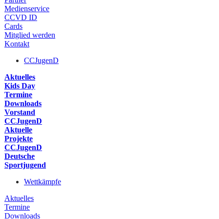
Medienservice
CCVD ID
Cards
Mitglied werden
Kontakt
CCJugenD
Aktuelles
Kids Day
Termine
Downloads
Vorstand
CCJugenD
Aktuelle
Projekte
CCJugenD
Deutsche
Sportjugend
Wettkämpfe
Aktuelles
Termine
Downloads