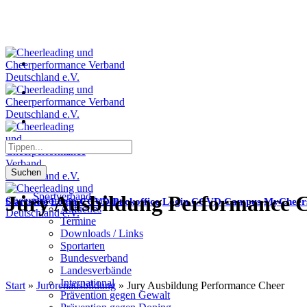
Suchen
Sportverband
Jury Ausbildung Performance 
Startseite
Login CCVD Backoffice
Login CCVD Campus
MyCheer
Aktuelles
Termine
Downloads / Links
Sportarten
Bundesverband
Landesverbände
International
Start
»
Jurorenausbildung
»
Jury Ausbildung Performance Cheer
Prävention gegen Gewalt