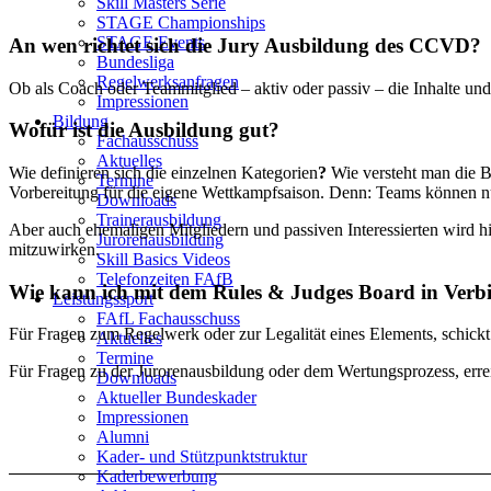
Skill Masters Serie
STAGE Championships
STAGE Events
An wen richtet sich die Jury Ausbildung des CCVD?
Bundesliga
Regelwerksanfragen
Ob als Coach oder Teammitglied – aktiv oder passiv – die Inhalte und 
Impressionen
Bildung
Wofür ist die Ausbildung gut?
Fachausschuss
Aktuelles
Wie definieren sich die einzelnen Kategorien
?
Wie versteht man die B
Termine
Vorbereitung für die eigene Wettkampfsaison. Denn: Teams können nur
Downloads
Trainerausbildung
Aber auch ehemaligen Mitgliedern und passiven Interessierten wird h
Jurorenausbildung
mitzuwirken.
Skill Basics Videos
Telefonzeiten FAfB
Wie kann ich mit dem Rules & Judges Board in Verb
Leistungssport
FAfL Fachausschuss
Für Fragen zum Regelwerk oder zur Legalität eines Elements, schickt
Aktuelles
Termine
Für Fragen zu der Jurorenausbildung oder dem Wertungsprozess, errei
Downloads
Aktueller Bundeskader
Impressionen
Alumni
Kader- und Stützpunktstruktur
Kaderbewerbung