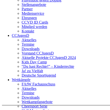
Prävention gegen Doping
Stellenangebote
Partner
Medienservice
Ehrungen
CCVD ID Cards
Mitglied werden
Kontakt
CCJugenD
Aktuelles
Termine
Downloads
Vorstand CCJugenD
Aktuelle Projekte CCJugenD 2024
Kids Day Camp
“Du hast Rechte!” – Kinderrechte
Ja! zu Vielfalt
Deutsche Sportjugend
Wettkämpfe
FAfW Fachausschuss
Aktuelles
Termine
Downloads
Wettkampfangebote
Cheersport Serie