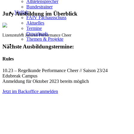
Athletensprecher
Bundestrainer
Vielfalt
Jury Ausbildung im Überblick
FAfV Fachausschuss
Aktuelles
Termine
Downloads
Lizenzstufen Juroren Performance Cheer
Themen & Projekte
Nächste Ausbildungstermine:
Rules
10.23 – Regelkunde Performance Cheer // Saison 23/24
Edubreak Campus
Anmeldung für Oktober 2023 bereits möglich
Jetzt im Backoffice anmelden