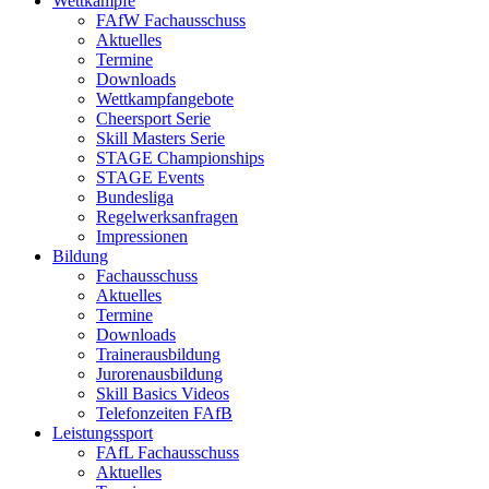
Wettkämpfe
FAfW Fachausschuss
Aktuelles
Termine
Downloads
Wettkampfangebote
Cheersport Serie
Skill Masters Serie
STAGE Championships
STAGE Events
Bundesliga
Regelwerksanfragen
Impressionen
Bildung
Fachausschuss
Aktuelles
Termine
Downloads
Trainerausbildung
Jurorenausbildung
Skill Basics Videos
Telefonzeiten FAfB
Leistungssport
FAfL Fachausschuss
Aktuelles