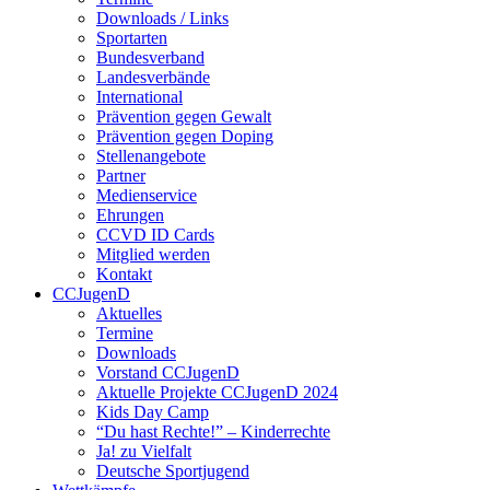
Downloads / Links
Sportarten
Bundesverband
Landesverbände
International
Prävention gegen Gewalt
Prävention gegen Doping
Stellenangebote
Partner
Medienservice
Ehrungen
CCVD ID Cards
Mitglied werden
Kontakt
CCJugenD
Aktuelles
Termine
Downloads
Vorstand CCJugenD
Aktuelle Projekte CCJugenD 2024
Kids Day Camp
“Du hast Rechte!” – Kinderrechte
Ja! zu Vielfalt
Deutsche Sportjugend