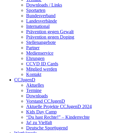
Downloads / Links
Sportarten
Bundesverband
Landesverbände
International
Prävention gegen Gewalt
Prävention gegen Doping
Stellenangebote
Partner
Medienservice
Ehrungen
CCVD ID Cards
Mitglied werden
Kontakt
CCJugenD
Aktuelles
Termine
Downloads
Vorstand CCJugenD
Aktuelle Projekte CCJugenD 2024
Kids Day Camp
“Du hast Rechte!” – Kinderrechte
Ja! zu Vielfalt
Deutsche Sportjugend