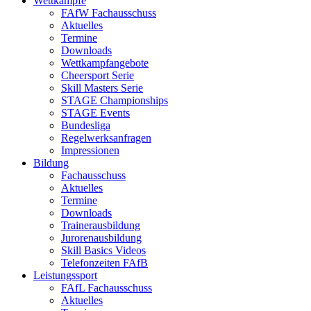
Wettkämpfe
FAfW Fachausschuss
Aktuelles
Termine
Downloads
Wettkampfangebote
Cheersport Serie
Skill Masters Serie
STAGE Championships
STAGE Events
Bundesliga
Regelwerksanfragen
Impressionen
Bildung
Fachausschuss
Aktuelles
Termine
Downloads
Trainerausbildung
Jurorenausbildung
Skill Basics Videos
Telefonzeiten FAfB
Leistungssport
FAfL Fachausschuss
Aktuelles